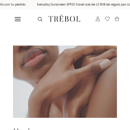
 pedido
Everyday Sunscreen SPF30 travel size de LE RUB de regalo por compras sup