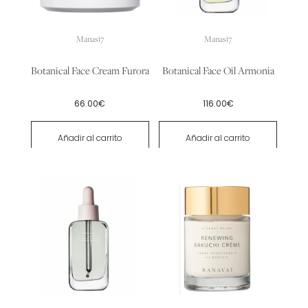
se
pueden
Manasi7
Manasi7
elegir
en
Botanical Face Cream Furora
Botanical Face Oil Armonia
la
página
66.00
€
116.00
€
de
producto
Añadir al carrito
Añadir al carrito