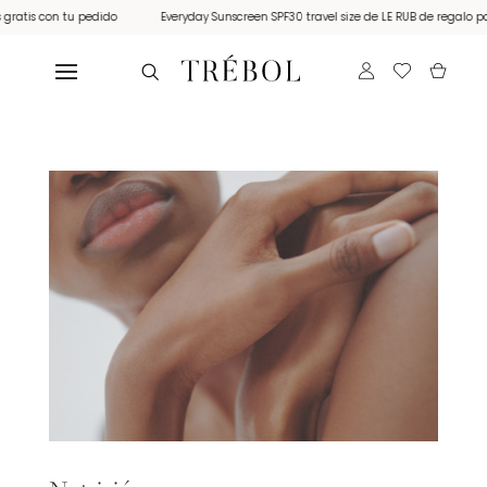
is con tu pedido
Everyday Sunscreen SPF30 travel size de LE RUB de regalo por co