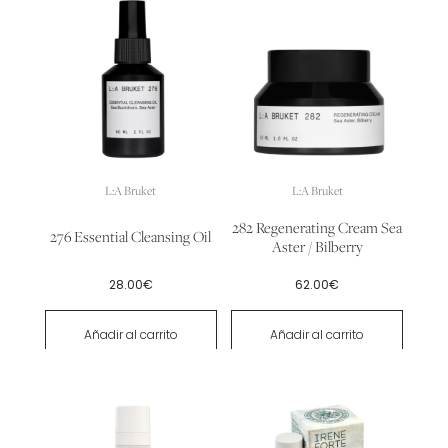
L:A Bruket
L:A Bruket
282 Regenerating Cream Sea
276 Essential Cleansing Oil
Aster / Bilberry
28.00
€
62.00
€
Añadir al carrito
Añadir al carrito