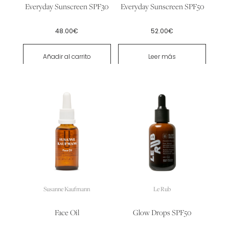
Everyday Sunscreen SPF30
Everyday Sunscreen SPF50
48.00
€
52.00
€
Añadir al carrito
Leer más
Susanne Kaufmann
Le Rub
Face Oil
Glow Drops SPF50