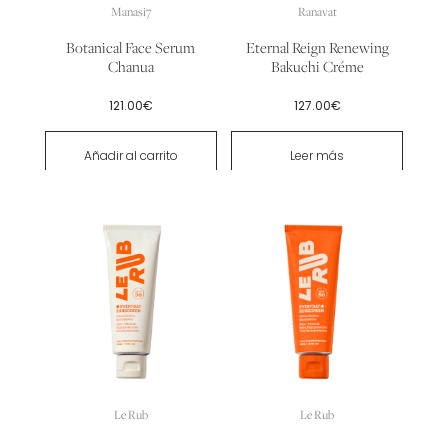
Manasi7
Ranavat
Botanical Face Serum
Eternal Reign Renewing
Chanua
Bakuchi Créme
121.00
€
127.00
€
Añadir al carrito
Leer más
Le Rub
Le Rub