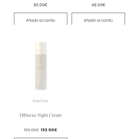
82.00
€
49.00
€
Añadir al carrito
Añadir al carrito
Irene Forte
Hibiscus Night Cream
El
El
190.00
€
133.00
€
precio
precio