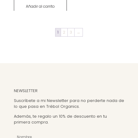
original
actual
Añadir al carrito
era:
es:
190.00€.
133.00€.
1
2
3
→
NEWSLETTER
Suscríbete a mi Newsletter para no perderte nada de
lo que pasa en Trébol Organics.
Además, te regalo un 10% de descuento en tu
primera compra.