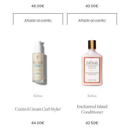
46.00
€
43.00
€
Añadir al carrito
Añadir al carrito
Rahua
Rahua
Enchanted Island
Control Cream Curl Styler
Conditioner
44.00
€
42.50
€