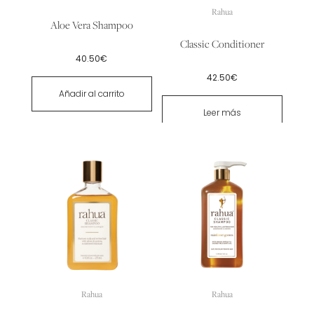
Rahua
Aloe Vera Shampoo
Classic Conditioner
40.50
€
42.50
€
Añadir al carrito
Leer más
Rahua
Rahua