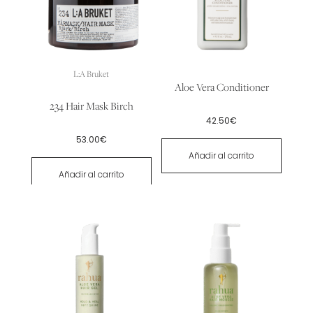
L:A Bruket
Aloe Vera Conditioner
234 Hair Mask Birch
42.50
€
53.00
€
Añadir al carrito
Añadir al carrito