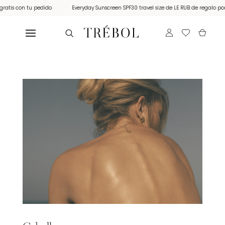
s con tu pedido
Everyday Sunscreen SPF30 travel size de LE RUB de regalo por com