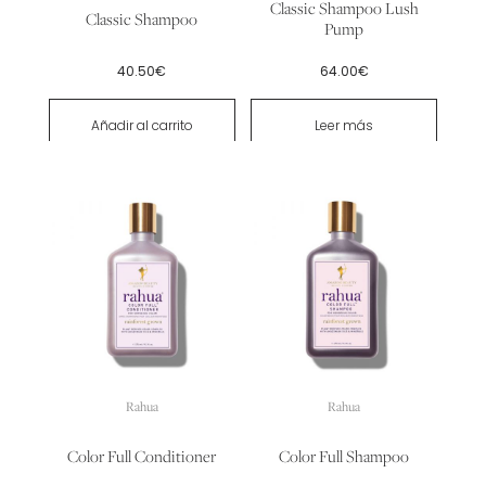
Classic Shampoo Lush
Classic Shampoo
Pump
40.50
€
64.00
€
Añadir al carrito
Leer más
Rahua
Rahua
Color Full Conditioner
Color Full Shampoo