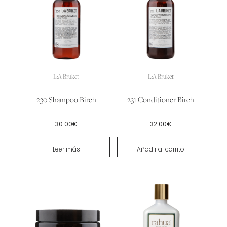
L:A Bruket
L:A Bruket
230 Shampoo Birch
231 Conditioner Birch
30.00
€
32.00
€
Leer más
Añadir al carrito