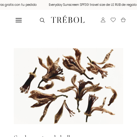
 gratis con tu pedido
Everyday Sunscreen SPF30 travel size de LE RUB de regalo p