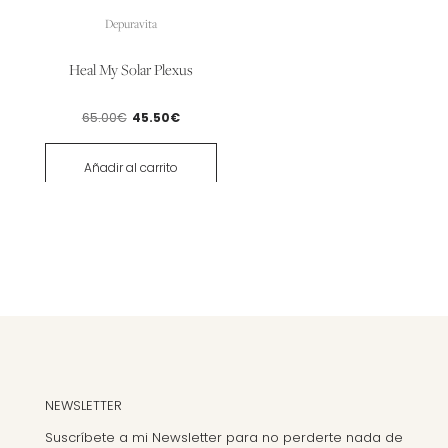
Depuravita
Heal My Solar Plexus
El
El
65.00
€
45.50
€
precio
precio
original
actual
Añadir al carrito
era:
es:
65.00€.
45.50€.
NEWSLETTER
Suscríbete a mi Newsletter para no perderte nada de