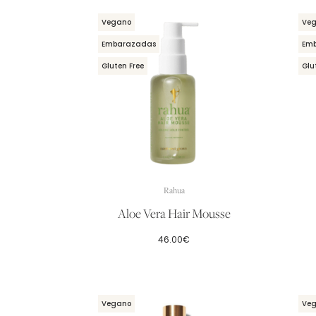
Vegano
Ve
Embarazadas
Em
Gluten Free
Glu
Rahua
Aloe Vera Hair Mousse
46.00
€
Vegano
Ve