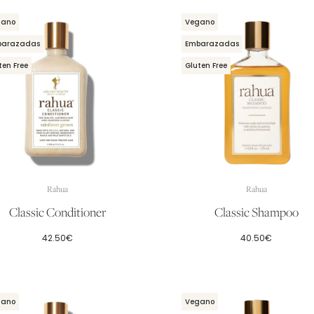
gano
Vegano
barazadas
Embarazadas
ten Free
Gluten Free
Rahua
Rahua
Classic Conditioner
Classic Shampoo
42.50
€
40.50
€
gano
Vegano