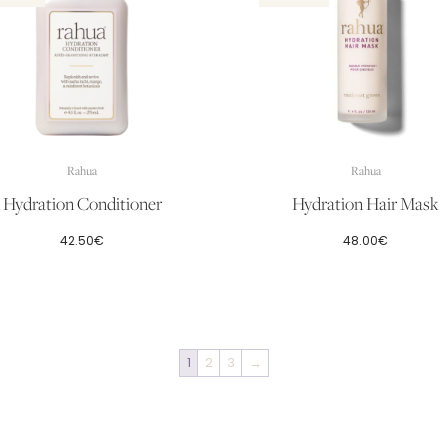
Rahua
Rahua
Hydration Conditioner
Hydration Hair Mask
42.50
€
48.00
€
1
2
3
→