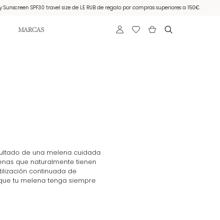
creen SPF30 travel size de LE RUB de regalo por compras superiores a 150€.
Muest
MARCAS
resultado de una melena cuidada
lenas que naturalmente tienen
utilización continuada de
que tu melena tenga siempre