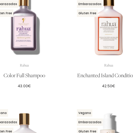
barazadas
Embarazadas
ten Free
Gluten Free
Rahua
Rahua
Color Full Shampoo
Enchanted Island Conditi
43.00
€
42.50
€
gano
Vegano
barazadas
Embarazadas
ten Free
Gluten Free