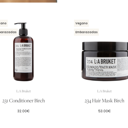
gano
Vegano
barazadas
Embarazadas
L:A Bruket
L:A Bruket
231 Conditioner Birch
234 Hair Mask Birch
32.00
€
53.00
€