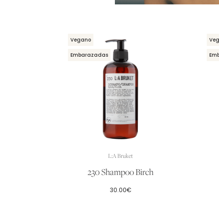
Vegano
Ve
Embarazadas
Em
L:A Bruket
230 Shampoo Birch
30.00
€