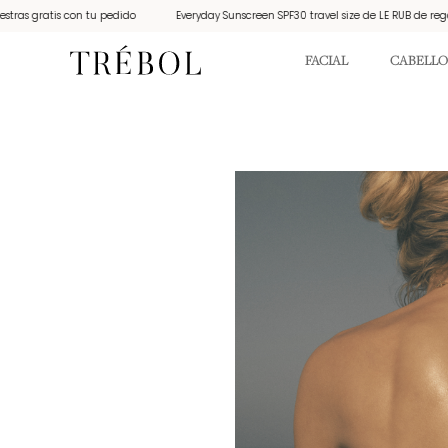
 gratis con tu pedido
Everyday Sunscreen SPF30 travel size de LE RUB de regalo p
FACIAL
CABELLO