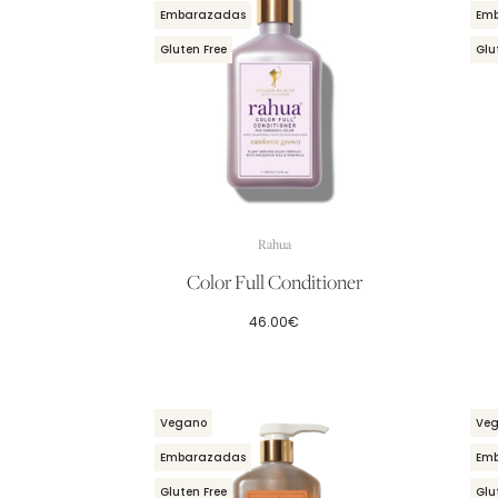
Embarazadas
Em
Gluten Free
Glu
Rahua
Color Full Conditioner
46.00
€
Vegano
Ve
Embarazadas
Em
Gluten Free
Glu