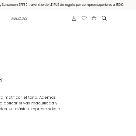
een SPF30 travel size de LE RUB de regalo por compras superiores a 150€.
Muestra
MARCAS
s
a matificar el tono. Además
a aplicar si vas maquillada y
etes, un clásico imprescindible