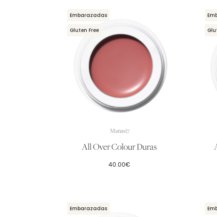
Embarazadas
Em
Gluten Free
Glu
Manasi7
All Over Colour Duras
40.00
€
Embarazadas
Em