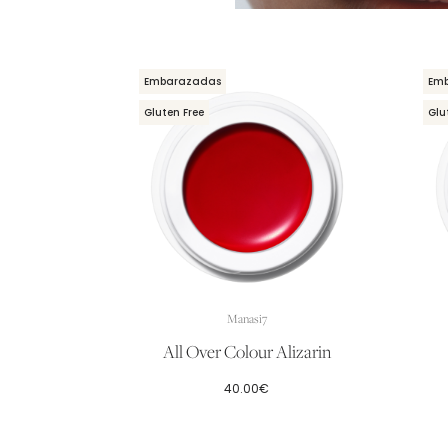
Embarazadas
Em
Gluten Free
Glu
Manasi7
All Over Colour Alizarin
40.00
€