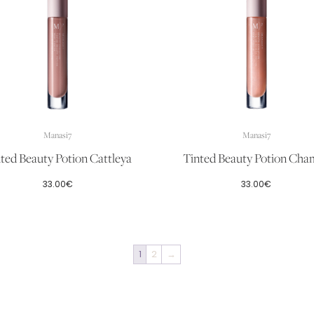
Manasi7
Manasi7
ted Beauty Potion Cattleya
Tinted Beauty Potion Cha
33.00
€
33.00
€
1
2
→