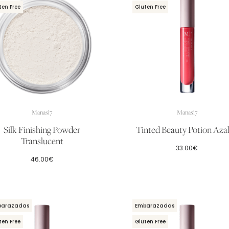
ten Free
Gluten Free
Manasi7
Manasi7
Silk Finishing Powder
Tinted Beauty Potion Aza
Translucent
33.00
€
46.00
€
barazadas
Embarazadas
ten Free
Gluten Free