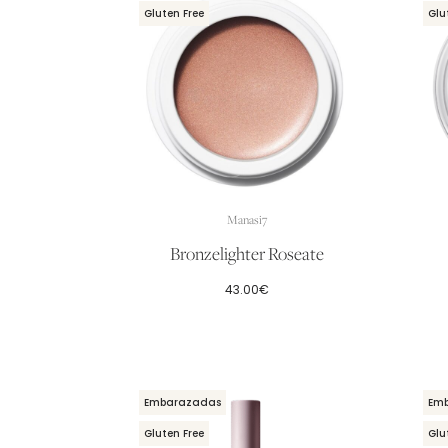
Gluten Free
Glu
Manasi7
Bronzelighter Roseate
43.00
€
Embarazadas
Em
Gluten Free
Glu