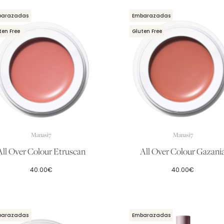
barazadas
Embarazadas
ten Free
Gluten Free
Manasi7
Manasi7
All Over Colour Etruscan
All Over Colour Gazani
40.00
€
40.00
€
barazadas
Embarazadas