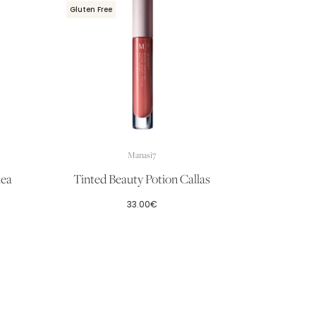
Gluten Free
Manasi7
lea
Tinted Beauty Potion Callas
33.00
€