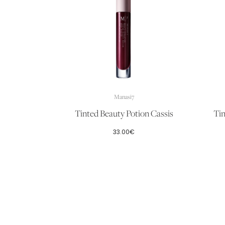
Manasi7
Tinted Beauty Potion Cassis
Tin
33.00
€