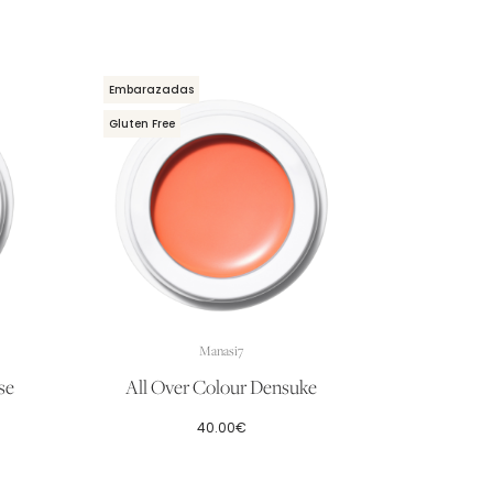
Embarazadas
Gluten Free
Manasi7
se
All Over Colour Densuke
40.00
€