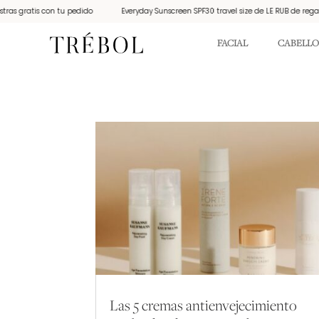
gratis con tu pedido
Everyday Sunscreen SPF30 travel size de LE RUB de regalo po
FACIAL
CABELLO
Las 5 cremas antienvejecimiento