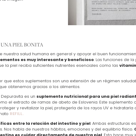
 UNA PIEL BONITA
 nuestra salud humana en general y apoyar el buen funcionamient
plementos es muy interesante y beneficioso
. Las funciones de la
la piel reciba suficientes nutrientes esenciales como las
vitamin
er que estos suplementos son una extensión de un régimen saluda
l que obtenemos gracias a los alimentos.
Depuravita es un
suplemento nutricional para una piel radian
mo el extracto de ramas de abeto de Eslovenia. Este suplemento c
oteger y revitalizar la piel, protegerla de los rayos UV e hidratarla 
rmato
REFILL.
ficas entre la relación del intestino y piel
. Ambas estructuras es
. Nos habla de nuestros hábitos, emociones y del equilibrio físico.
testino es cuidar directamente de nuestra piel
. Esto hace muy 