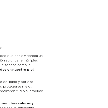
?
 hace que nos olvidemos un
ón solar tiene múltiples
os cutáneos como la
des en nuestra piel
,
or del labio y por eso
ra protegerse mejor,
roliferan y la piel produce
, manchas solares y
uede ser un agravante.