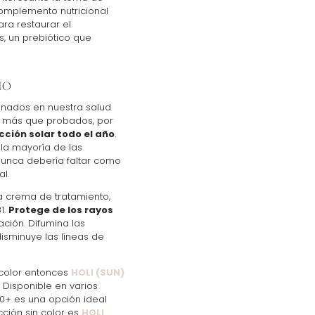
omplemento nutricional
ra restaurar el
, un prebiótico que
ÑO
nados en nuestra salud
n más que probados, por
ección solar todo el año
.
 la mayoría de las
nunca debería faltar como
al.
a crema de tratamiento,
1.
Protege de los rayos
ación. Difumina las
isminuye las líneas de
 color entonces
HOLI (SUN)
 Disponible en varios
50+ es una opción ideal
cción sin color es
HOLI