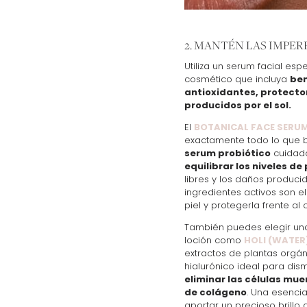
2. MANTÉN LAS IMPER
Utiliza un serum facial esp
cosmético que incluya
ben
antioxidantes, protector
producidos por el sol.
El
BOTANICAL FACE SERU
exactamente todo lo que 
serum probiótico
cuidad
equilibrar los niveles de
libres y los daños producido
ingredientes activos son el
piel y protegerla frente a
También puedes elegir una
loción como
HOLI (WATER
extractos de plantas orgán
hialurónico ideal para dism
eliminar las células mue
de colágeno
. Una esencia
aportar un precioso brillo 