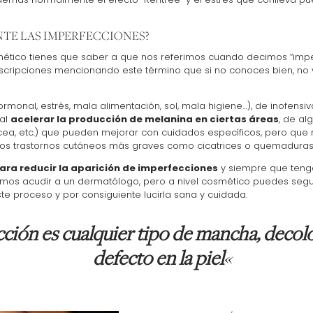
TE LAS IMPERFECCIONES?
smético tienes que saber a que nos referimos cuando decimos “imp
escripciones mencionando este término que si no conoces bien, no 
rmonal, estrés, mala alimentación, sol, mala higiene…), de inofensi
al
acelerar la producción de melanina en ciertas áreas
, de al
sácea, etc.) que pueden mejorar con cuidados específicos, pero qu
unos trastornos cutáneos más graves como cicatrices o quemaduras
ara reducir la aparición de imperfecciones
y siempre que teng
s acudir a un dermatólogo, pero a nivel cosmético puedes segui
ste proceso y por consiguiente lucirla sana y cuidada.
ción es cualquier tipo de mancha, decol
defecto en la piel
«