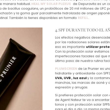
de manera habitual.
HEAL MY SOLAR PLEXUS
de Depuravita es un c
de bacillus coagulans, un probióticos de 20 mil millones de UFC pa
nchazón y la goma guar parcialmente hidrolizada de origen japonés
stinal. También lo tienes disponibles en formato
REFILL
.
4. SPF DURANTE TODO EL A
Los efectos negativos desencade
por las radiaciones solares está
eso es importante
utilizar prot
Con la protección solar evitamos
imperfecciones faciales así que 
último paso de nuestra rutina faci
PLUMSCREEN
de Le Prunier es un
hidratante y antioxidante con SPF3
UVA, UVB , luz azul
y la contamin
manchas, las marcas de acné y d
expresión y arrugas.
Si prefieres protección solar con
de Agent Nateur te va a encantar.
tonos y con protección solar SPF
para el día a día. La misma prote