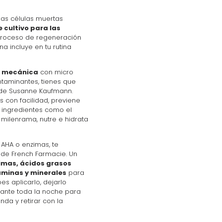
las células muertas
 cultivo para las
proceso de regeneración
a incluye en tu rutina
n mecánica
con micro
ntaminantes, tienes que
de Susanne Kaufmann.
s con facilidad, previene
s ingredientes como el
e milenrama, nutre e hidrata
 AHA o enzimas, te
de French Farmacie. Un
imas, ácidos grasos
aminas y minerales
para
bes aplicarlo, dejarlo
urante toda la noche para
da y retirar con la