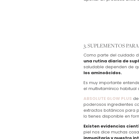
3. SUPLEMENTOS PARA
Como parte del cuidado de
una rutina diaria de su
saludable dependen de que 
los aminoácidos.
Es muy importante entend
el multivitamínico habitua
ABSOLUTE GLOW PLUS
de 
poderosos ingredientes co
extractos botánicos para pr
lo tienes disponible en fo
Existen evidencias cientí
piel nos dice muchas cosas
inmunitario y nuestro in