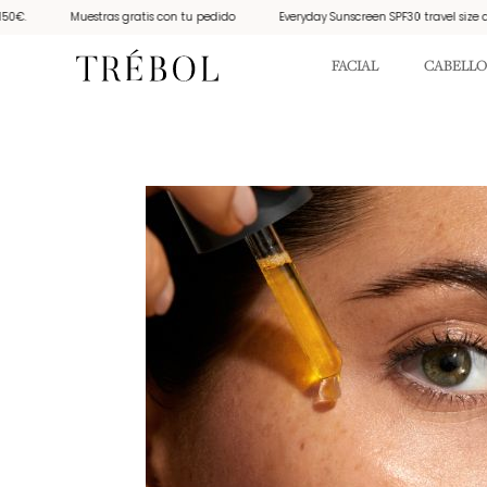
Muestras gratis con tu pedido
Everyday Sunscreen SPF30 travel size de LE RUB d
FACIAL
CABELLO