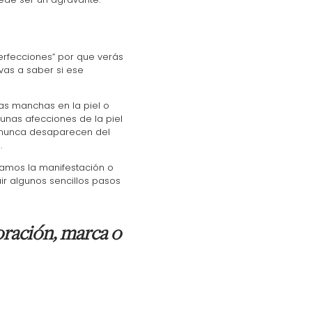
erfecciones” por que verás
vas a saber si ese
vas manchas en la piel o
gunas afecciones de la piel
e nunca desaparecen del
.
amos la manifestación o
r algunos sencillos pasos
oración, marca o