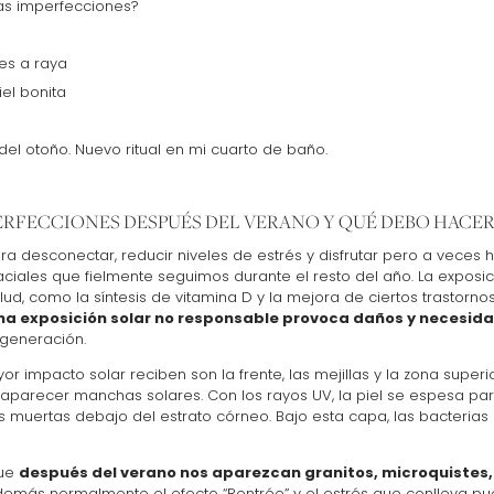
as imperfecciones?
es a raya
el bonita
el otoño. Nuevo ritual en mi cuarto de baño.
ERFECCIONES DESPUÉS DEL VERANO Y QUÉ DEBO HACER
a desconectar, reducir niveles de estrés y disfrutar pero a veces
aciales que fielmente seguimos durante el resto del año. La exposici
lud, como la síntesis de vitamina D y la mejora de ciertos trastorn
na exposición solar no responsable provoca daños y necesida
egeneración.
r impacto solar reciben son la frente, las mejillas y la zona superi
aparecer manchas solares. Con los rayos UV, la piel se espesa pa
muertas debajo del estrato córneo. Bajo esta capa, las bacterias p
que
después del verano nos aparezcan granitos, microquistes
demás normalmente el efecto “Rentrée” y el estrés que conlleva p