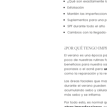
¿Qué son exactamente l
Exfoliación
Mantén las imperfeccion
Suplementos para una pi
SPF durante todo el año
Cambios con la llegada d
¿POR QUÉ TENGO IMP
El verano es una época par
poco de nuestras rutinas f
beneficios para nuestra sa
psoriasis o el acné pero
u
como la reparación y la r
Las áreas faciales que mayo
durante el verano pueden 
acumulando sebo y células 
más sebo y se inflama.
Por todo esto, es normal 
otras imperfecciones
, a