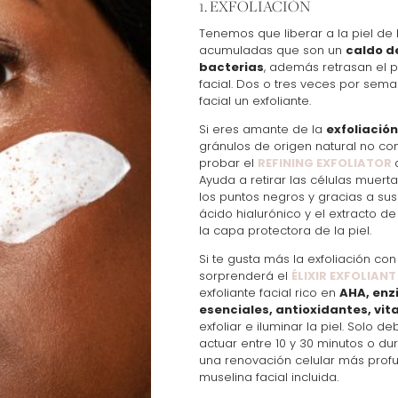
1. EXFOLIACIÓN
Tenemos que liberar a la piel de 
acumuladas que son un
caldo de
bacterias
, además retrasan el 
facial. Dos o tres veces por seman
facial un exfoliante.
Si eres amante de la
exfoliació
gránulos de origen natural no co
probar el
REFINING EXFOLIATOR
Ayuda a retirar las células muerta
los puntos negros y gracias a su
ácido hialurónico y el extracto d
la capa protectora de la piel.
Si te gusta más la exfoliación con
sorprenderá el
ÉLIXIR EXFOLIANT
exfoliante facial rico en
AHA, enz
esenciales, antioxidantes, vit
exfoliar e iluminar la piel. Solo de
actuar entre 10 y 30 minutos o d
una renovación celular más profun
muselina facial incluida.