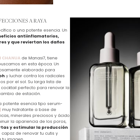
FECCIONES A RAYA
ecífico o una potente esencia. Un
eficios antiinflamatorios,
es y que reviertan los daños
M CHANUA
de Manasi7, tiene
buscamos en esta época. Un
osamente elaborado para
 ph
y luchar contra los radicales
s por el sol. Su larga lista de
 cocktail perfecto para renovar la
l cambio de estación.
 potente esencia tipo serum-
)
muy hidratante a base de
icas, minerales preciosos y ácido
inuir la apariencia de los poros,
rtas y estimular la producción
 capaz de renovar tu cutis y
a tu imagen.