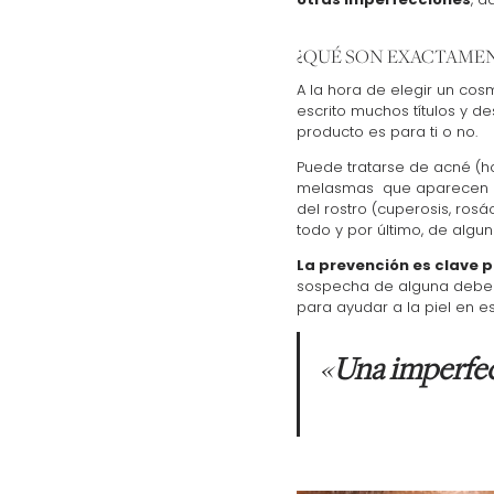
¿QUÉ SON EXACTAMEN
A la hora de elegir un co
escrito muchos títulos y d
producto es para ti o no.
Puede tratarse de acné (ho
melasmas que aparecen 
del rostro (cuperosis, ro
todo y por último, de alg
La prevención es clave p
sospecha de alguna debemo
para ayudar a la piel en e
«
Una imperfec