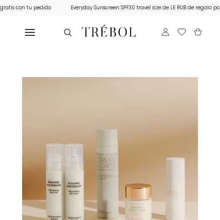
is con tu pedido
Everyday Sunscreen SPF30 travel size de LE RUB de regalo por co