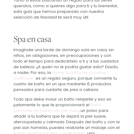
Tanto si estás buscando un regalo para tus seres
queridos, como si quieres algo para ti y tu bienestar,
esta guía que hemos preparado con nuestra
selección de Navidad te será muy útil.
Spa en casa
Imagínate una tarde de domingo sola en casa, sin
niños, sin obligaciones, sin preocupaciones y con
todo el tiempo para dedicártelo a ti y a tus cuidados
de belleza. ¿A quién no le podría gustar esto? Exacto,
a nadie. Por eso, la
Home Spa Box de Susanne
Kaufmann
es un regalo seguro, porque convierte tu
cuarto de baño en un spa mediante 6 productos
pensados para cuidarte de pies a cabeza.
Todo spa debe incluir un baño relajante y eso es
justamente lo que te proporcionará el
Baño
calmante de hierba de San Juan
, un polvo para
añadir a tu bañera que te dejará la piel suave,
aterciopelada y calmada. Después del baño y con la
piel aún húmeda, puedes realizarte un masaje con el
Aceite reestructurante y reafirmante
, una