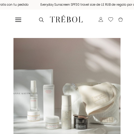
s con tu pedido
Everyday Sunscreen SPF30 travel size de LE RUB de regalo por com