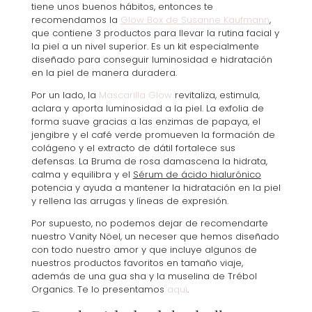
tiene unos buenos hábitos, entonces te
recomendamos la
Glow Box de Susanne Kaufmann
,
que contiene 3 productos para llevar la rutina facial y
la piel a un nivel superior. Es un kit especialmente
diseñado para conseguir luminosidad e hidratación
en la piel de manera duradera.
Por un lado, la
Mascarilla Glow
revitaliza, estimula,
aclara y aporta luminosidad a la piel. La exfolia de
forma suave gracias a las enzimas de papaya, el
jengibre y el café verde promueven la formación de
colágeno y el extracto de dátil fortalece sus
defensas. La Bruma de rosa damascena la hidrata,
calma y equilibra y el
Sérum de ácido hialurónico
potencia y ayuda a mantener la hidratación en la piel
y rellena las arrugas y líneas de expresión.
Por supuesto, no podemos dejar de recomendarte
nuestro Vanity Nöel, un neceser que hemos diseñado
con todo nuestro amor y que incluye algunos de
nuestros productos favoritos en tamaño viaje,
además de una gua sha y la muselina de Trébol
Organics. Te lo presentamos
aquí
.