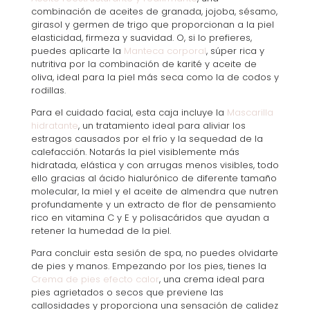
combinación de aceites de granada, jojoba, sésamo,
girasol y germen de trigo que proporcionan a la piel
elasticidad, firmeza y suavidad. O, si lo prefieres,
puedes aplicarte la
Manteca corporal
, súper rica y
nutritiva por la combinación de karité y aceite de
oliva, ideal para la piel más seca como la de codos y
rodillas.
Para el cuidado facial, esta caja incluye la
Mascarilla
hidratante
, un tratamiento ideal para aliviar los
estragos causados por el frío y la sequedad de la
calefacción. Notarás la piel visiblemente más
hidratada, elástica y con arrugas menos visibles, todo
ello gracias al ácido hialurónico de diferente tamaño
molecular, la miel y el aceite de almendra que nutren
profundamente y un extracto de flor de pensamiento
rico en vitamina C y E y polisacáridos que ayudan a
retener la humedad de la piel.
Para concluir esta sesión de spa, no puedes olvidarte
de pies y manos. Empezando por los pies, tienes la
Crema de pies efecto calor
, una crema ideal para
pies agrietados o secos que previene las
callosidades y proporciona una sensación de calidez