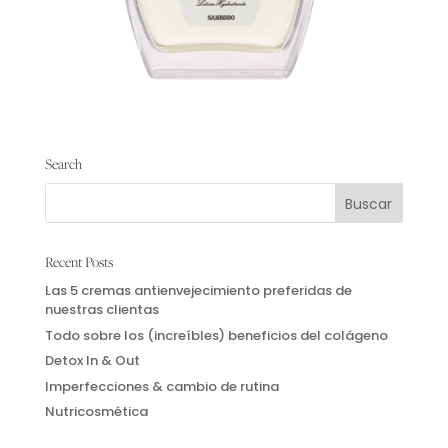
Eau de Ki
Search
Eau de Ki
160.00
€
Añadir al carrito
Recent Posts
Las 5 cremas antienvejecimiento preferidas de
nuestras clientas
Todo sobre los (increíbles) beneficios del colágeno
Detox In & Out
Imperfecciones & cambio de rutina
Nutricosmética