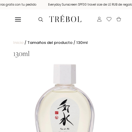
s gratis con tu pedido
Everyday Sunscreen SPF30 travel size de LE RUB de regalo 
Inicio
/ Tamaños del producto / 130ml
130ml