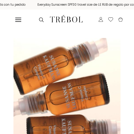
on tu pedido
Everyday Sunscreen SPF30 travel size de LE RUB de regalo por compra