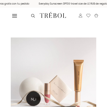
s gratis con tu pedido
Everyday Sunscreen SPF30 travel size de LE RUB de regalo 