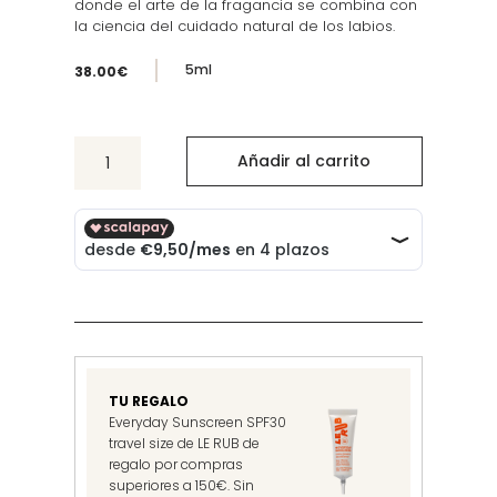
donde el arte de la fragancia se combina con
la ciencia del cuidado natural de los labios.
5ml
38.00
€
Susanne
Añadir al carrito
Kaufmann
x
Diptyque
Lip
Oil
cantidad
TU REGALO
Everyday Sunscreen SPF30
travel size de LE RUB de
regalo por compras
superiores a 150€. Sin