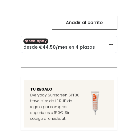
Rejuvenating
Añadir al carrito
Day
Cream
cantidad
TU REGALO
Everyday Sunscreen SPF30
travel size de LE RUB de
regalo por compras
superiores a 150€. Sin
código al checkout.