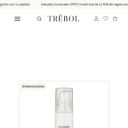
tis con tu pedido
Everyday Sunscreen SPF30 travel size de LE RUB de regalo por c
Embarazadas