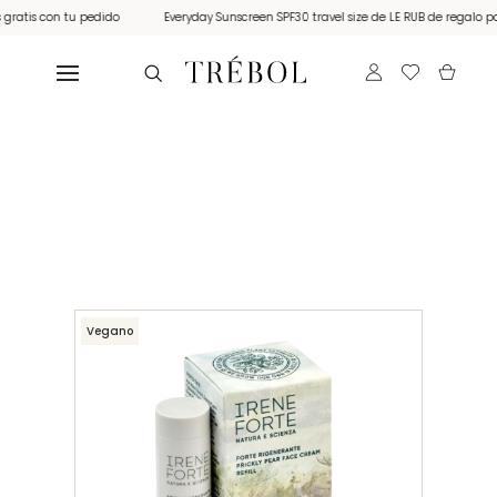
tis con tu pedido
Everyday Sunscreen SPF30 travel size de LE RUB de regalo por c
Vegano