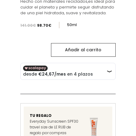
Hecho con materiales reciclados,es ideal para
cuidar el planeta y permirte seguir disfrutando
de una piel hidratada, suave y revitalizada.
El
El
50ml
141.00
€
98.70
€
precio
precio
original
actual
era:
es:
Prickly
141.00€.
98.70€.
Añadir al carrito
Pear
Face
Cream
Refill
cantidad
TU REGALO
Everyday Sunscreen SPF30
travel size de LE RUB de
regalo por compras