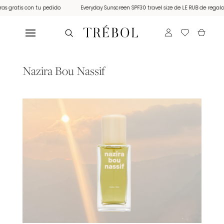
gratis con tu pedido
Everyday Sunscreen SPF30 travel size de LE RUB de regalo po
Nazira Bou Nassif