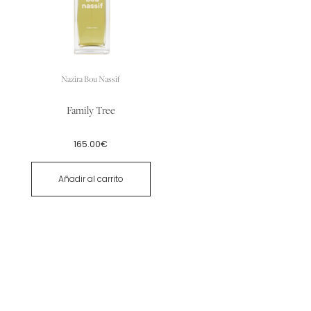
Nazira Bou Nassif
Family Tree
165.00
€
Añadir al carrito