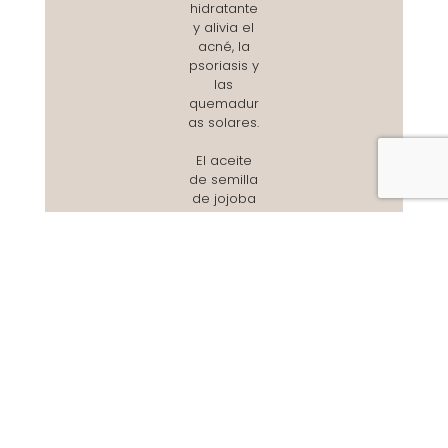
hidratante
y alivia el
acné, la
psoriasis y
las
quemadur
as solares.
El aceite
de semilla
de jojoba
orgánico
certificado
hidrata en
profundida
d y aporta
elasticidad
a la piel.
El aceite
de hueso
de
albaricoqu
e orgánico