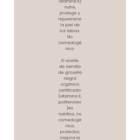
vitamina K)
nutre,
protege y
rejuvenece
la piel de
los labios.
No
comedogé
nico.
El aceite
de semilla
de grosella
negra
orgánico
certificado
(vitamina E,
polifenoles
)es
nutritivo, no
comedogé
nico,
protector,
mejora la