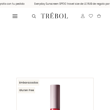
 con tu pedido
Everyday Sunscreen SPF30 travel size de LE RUB de regalo por comp
Embarazadas
Gluten Free