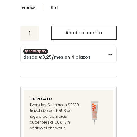
6ml
33.00
€
Tinted
Añadir al carrito
Beauty
Potion
Azalea
cantidad
TU REGALO
Everyday Sunscreen SPF30
travel size de LE RUB de
regalo por compras
superiores a 150€. Sin
código al checkout.