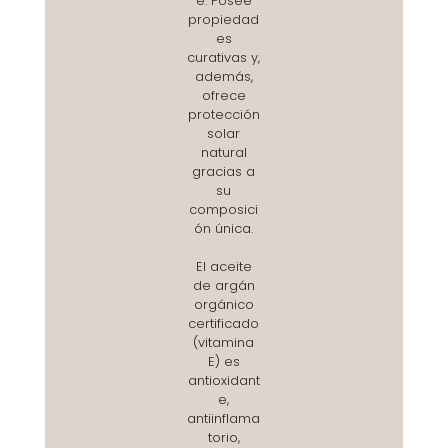
e. Posee
propiedad
es
curativas y,
además,
ofrece
protección
solar
natural
gracias a
su
composici
ón única.
El aceite
de argán
orgánico
certificado
(vitamina
E) es
antioxidant
e,
antiinflama
torio,