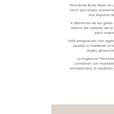
Third Rose Body Wash es 
coco que limpia suavement
una espuma del
A diferencia de los gele
activos de cuidado de la 
pero respet
Está enriquecido con agen
ayudan a mantener la hi
argán, girasol, 
La fragancia Third Ro
combinan con mandarina 
amaderados. El resultado 