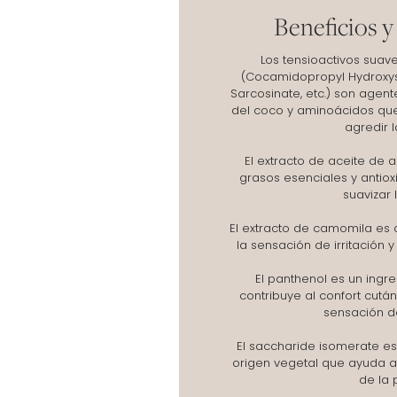
Beneficios y
Los tensioactivos suav
(Cocamidopropyl Hydroxysu
Sarcosinate, etc.) son agen
del coco y aminoácidos que
agredir l
El extracto de aceite de 
grasos esenciales y antioxi
suavizar l
El extracto de camomila es 
la sensación de irritación 
El panthenol es un ingr
contribuye al confort cutá
sensación de
El saccharide isomerate es
origen vegetal que ayuda a
de la p