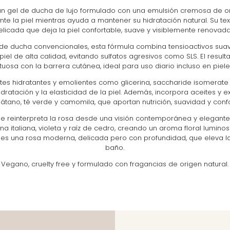
un gel de ducha de lujo formulado con una emulsión cremosa de or
e la piel mientras ayuda a mantener su hidratación natural. Su te
icada que deja la piel confortable, suave y visiblemente renovada
s de ducha convencionales, esta fórmula combina tensioactivos sua
piel de alta calidad, evitando sulfatos agresivos como SLS. El result
uosa con la barrera cutánea, ideal para uso diario incluso en piele
tes hidratantes y emolientes como glicerina, saccharide isomerate 
dratación y la elasticidad de la piel. Además, incorpora aceites y 
plátano, té verde y camomila, que aportan nutrición, suavidad y confo
se reinterpreta la rosa desde una visión contemporánea y elegante
italiana, violeta y raíz de cedro, creando un aroma floral luminos
es una rosa moderna, delicada pero con profundidad, que eleva la
baño.
Vegano, cruelty free y formulado con fragancias de origen natural.