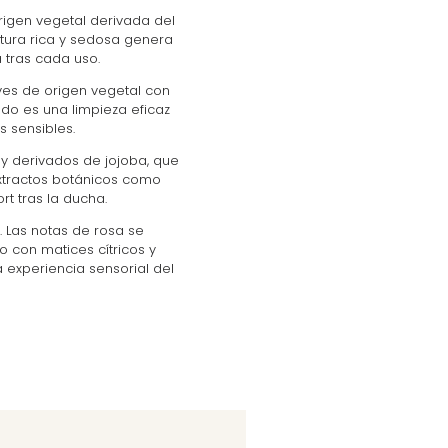
igen vegetal derivada del
xtura rica y sedosa genera
 tras cada uso.
ves de origen vegetal con
ado es una limpieza eficaz
s sensibles.
y derivados de jojoba, que
extractos botánicos como
rt tras la ducha.
. Las notas de rosa se
o con matices cítricos y
 experiencia sensorial del