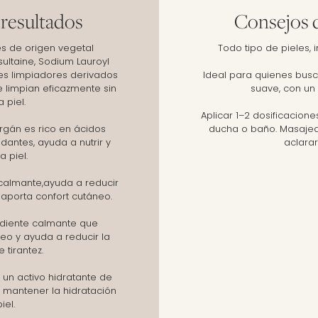
 resultados
Consejos d
es de origen vegetal
Todo tipo de pieles, i
ltaine, Sodium Lauroyl
tes limpiadores derivados
Ideal para quienes busc
 limpian eficazmente sin
suave, con un 
a piel.
Aplicar 1–2 dosificacion
argán es rico en ácidos
ducha o baño. Masaje
dantes, ayuda a nutrir y
aclara
a piel.
calmante,ayuda a reducir
y aporta confort cutáneo.
ediente calmante que
neo y ayuda a reducir la
 tirantez.
 un activo hidratante de
 mantener la hidratación
iel.