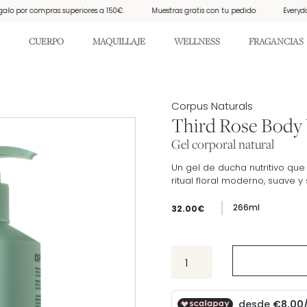
por compras superiores a 150€.
Muestras gratis con tu pedido
Everyday Sun
CUERPO
MAQUILLAJE
WELLNESS
FRAGANCIAS
Etiqueta:
Corpus Naturals
Third Rose Body
Gel corporal natural
Un gel de ducha nutritivo que
ritual floral moderno, suave y 
266ml
32.00
€
Third
Rose
Body
Wash
cantidad