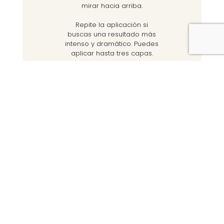
mirar hacia arriba.
Repite la aplicación si
buscas una resultado más
intenso y dramático. Puedes
aplicar hasta tres capas.
La opinión del
equipo
Nos encanta esta máscara
de pestañas por que