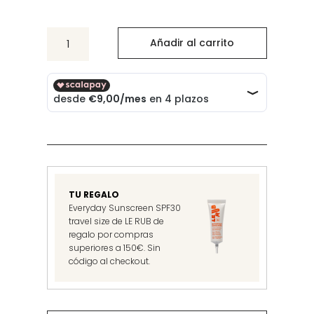
Precision
Añadir al carrito
Mascara
Obsidian
cantidad
TU REGALO
Everyday Sunscreen SPF30
travel size de LE RUB de
regalo por compras
superiores a 150€. Sin
código al checkout.