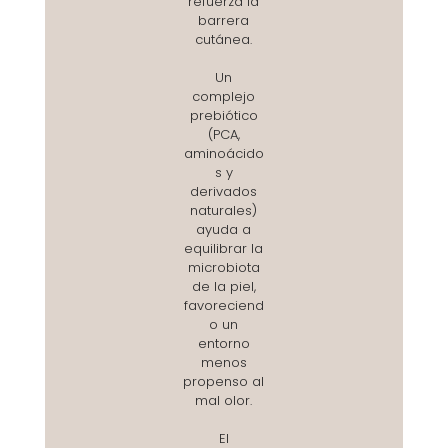
refuerza la
barrera
cutánea.
Un
complejo
prebiótico
(PCA,
aminoácido
s y
derivados
naturales)
ayuda a
equilibrar la
microbiota
de la piel,
favoreciend
o un
entorno
menos
propenso al
mal olor.
El