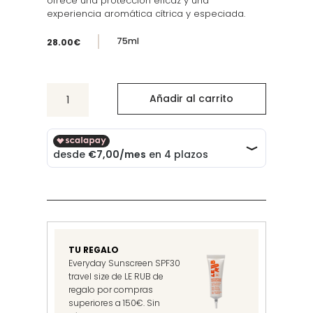
ofrece una protección eficaz y una
experiencia aromática cítrica y especiada.
75ml
28.00
€
No
Añadir al carrito
Green
Deodorant
Spray
cantidad
TU REGALO
Everyday Sunscreen SPF30
travel size de LE RUB de
regalo por compras
superiores a 150€. Sin