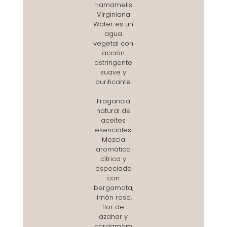
Hamamelis
Virginiana
Water es un
agua
vegetal con
acción
astringente
suave y
purificante.
Fragancia
natural de
aceites
esenciales.
Mezcla
aromática
cítrica y
especiada
con
bergamota,
limón rosa,
flor de
azahar y
cardamom