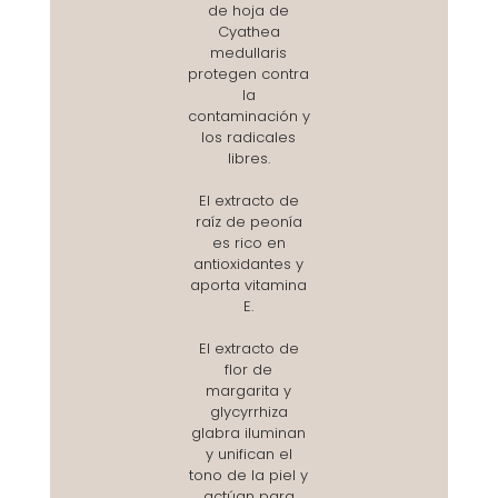
de hoja de
Cyathea
medullaris
protegen contra
la
contaminación y
los radicales
libres.
El extracto de
raíz de peonía
es rico en
antioxidantes y
aporta vitamina
E.
El extracto de
flor de
margarita y
glycyrrhiza
glabra iluminan
y unifican el
tono de la piel y
actúan para