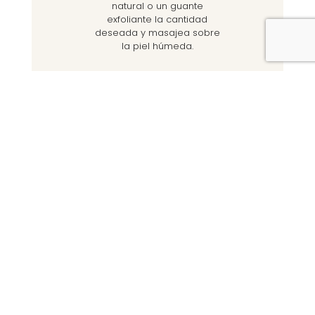
natural o un guante
exfoliante la cantidad
deseada y masajea sobre
la piel húmeda.
La opinión del
equipo
Magnífico gel de aroma
envolvente para no
olvidarnos de la piel del
cuerpo y sus arruguitas. Un