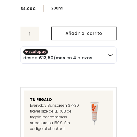
200ml
54.00
€
Holi
Añadir al carrito
(wash)
ageless
resurfacing
body
cleanser
cantidad
TU REGALO
Everyday Sunscreen SPF30
travel size de LE RUB de
regalo por compras
superiores a 150€. Sin
código al checkout.