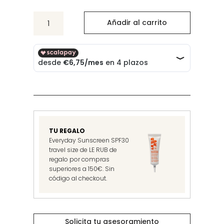
Eye
Añadir al carrito
&
Lip
Definer
Macao
cantidad
TU REGALO
Everyday Sunscreen SPF30
travel size de LE RUB de
regalo por compras
superiores a 150€. Sin
código al checkout.
Solicita tu asesoramiento