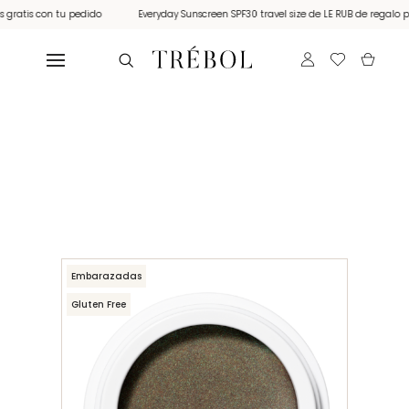
atis con tu pedido
Everyday Sunscreen SPF30 travel size de LE RUB de regalo por 
Embarazadas
Gluten Free