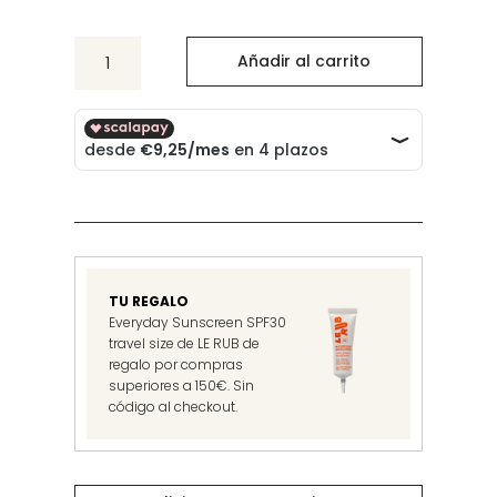
Eye
Añadir al carrito
Glow
Colour
Ochaya
cantidad
TU REGALO
Everyday Sunscreen SPF30
travel size de LE RUB de
regalo por compras
superiores a 150€. Sin
código al checkout.