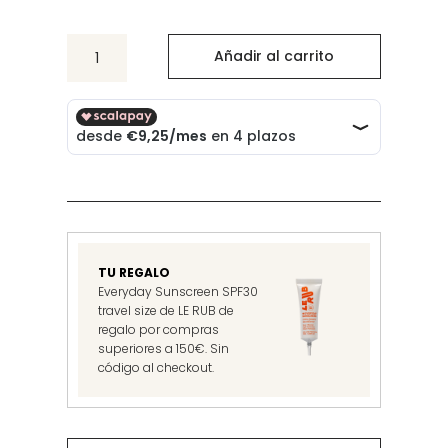
Eye
Añadir al carrito
Glow
Colour
Chaura
cantidad
TU REGALO
Everyday Sunscreen SPF30
travel size de LE RUB de
regalo por compras
superiores a 150€. Sin
código al checkout.