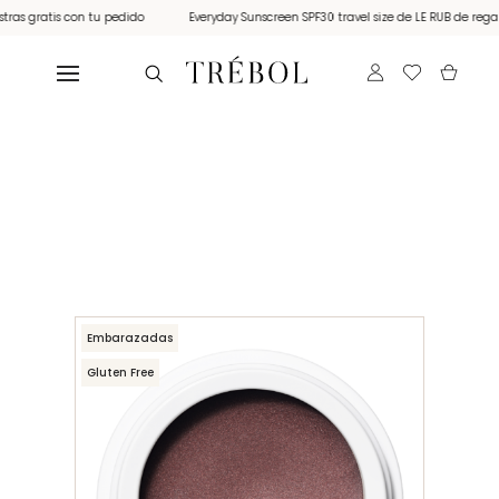
 gratis con tu pedido
Everyday Sunscreen SPF30 travel size de LE RUB de regalo p
Embarazadas
Gluten Free