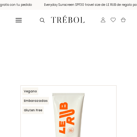
tis con tu pedido
Everyday Sunscreen SPF30 travel size de LE RUB de regalo por c
Vegano
Embarazadas
Gluten Free