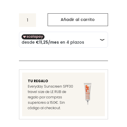
All-
Añadir al carrito
day
Sunscreen
SPF30
cantidad
TU REGALO
Everyday Sunscreen SPF30
travel size de LE RUB de
regalo por compras
superiores a 150€. Sin
código al checkout.