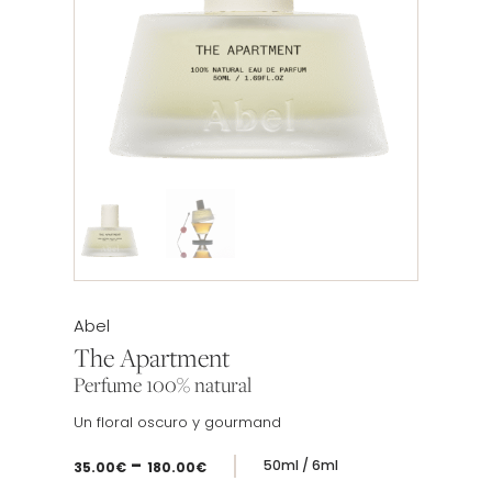
Etiqueta:
Abel
The Apartment
Perfume 100% natural
Un floral oscuro y gourmand
Rango
-
50ml / 6ml
35.00
€
180.00
€
de