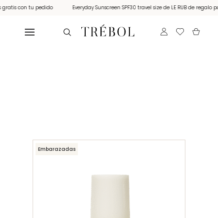
tis con tu pedido
Everyday Sunscreen SPF30 travel size de LE RUB de regalo por c
Embarazadas