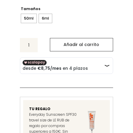
precios:
desde
Tamaños
35.00€
50ml
6ml
hasta
180.00€
The
Añadir al carrito
Apartment
cantidad
TU REGALO
Everyday Sunscreen SPF30
travel size de LE RUB de
regalo por compras
superiores a 150€. Sin