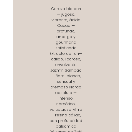
Cereza biotech
— jugosa,
vibrante, ácida
Cacao —
profundo,
amargo y
gourmand
sofisticado
Extracto de ron—
cálido, licoroso,
envolvente
Jazmín Sambac
— floral blanco,
sensual y
cremoso Nardo
absoluto —
intenso,
narcótico,
voluptuoso Mirra
— resina cálida,
con profundidad
balsámica
Bálsamo de Tolú