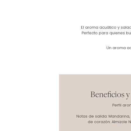
El aroma acuático y salad
Perfecto para quienes bu
Un aroma acu
Beneficios y
Perfil aro
Notas de salida: Mandarina
de corazón: Almizcle N