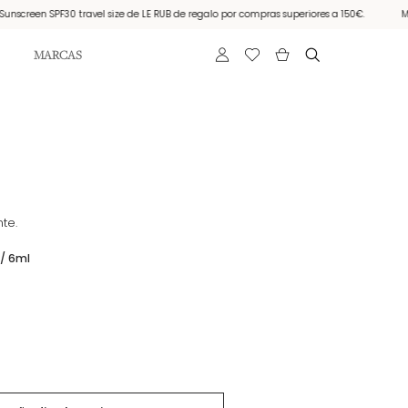
creen SPF30 travel size de LE RUB de regalo por compras superiores a 150€.
Muest
MARCAS
te.
/ 6ml