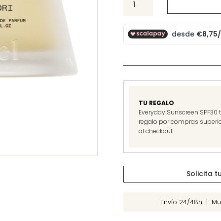
Nori
cantidad
TU REGALO
Everyday Sunscreen SPF30 tr
regalo por compras superio
al checkout.
Solicita 
Envío 24/48h | Mu