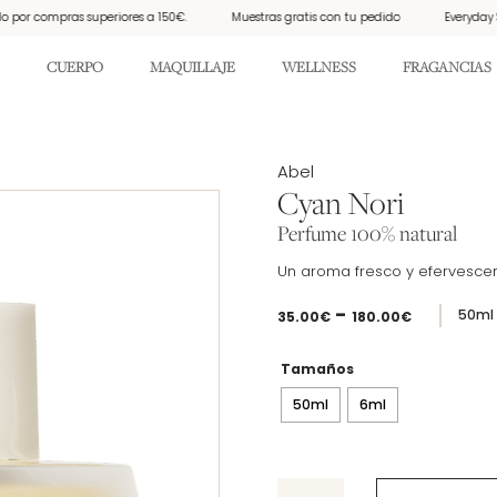
or compras superiores a 150€.
Muestras gratis con tu pedido
Everyday Suns
CUERPO
MAQUILLAJE
WELLNESS
FRAGANCIAS
Etiqueta:
Abel
Cyan Nori
Perfume 100% natural
Un aroma fresco y efervescen
Rango
-
50ml 
35.00
€
180.00
€
de
precios:
Tamaños
desde
35.00€
50ml
6ml
hasta
180.00€
Cyan