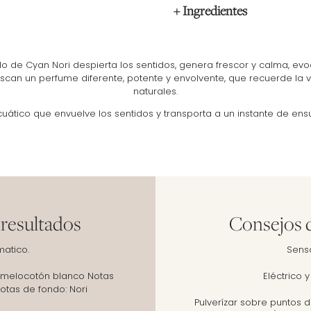
+ Ingredientes
o de Cyan Nori despierta los sentidos, genera frescor y calma, ev
scan un perfume diferente, potente y envolvente, que recuerde la v
naturales.
ático que envuelve los sentidos y transporta a un instante de en
 resultados
Consejos d
matico.
Senso
, melocotón blanco Notas
Eléctrico 
otas de fondo: Nori
Pulverízar sobre puntos d