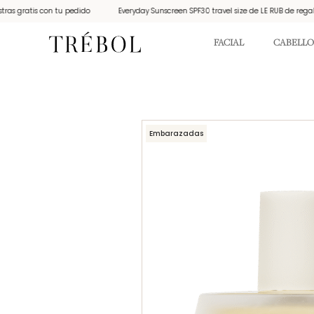
 gratis con tu pedido
Everyday Sunscreen SPF30 travel size de LE RUB de regalo p
FACIAL
CABELLO
Embarazadas