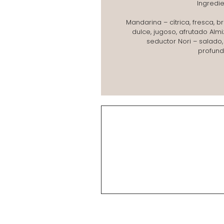
Ingredie
Mandarina – cítrica, fresca, b
dulce, jugoso, afrutado Almi
seductor Nori – salado
profund