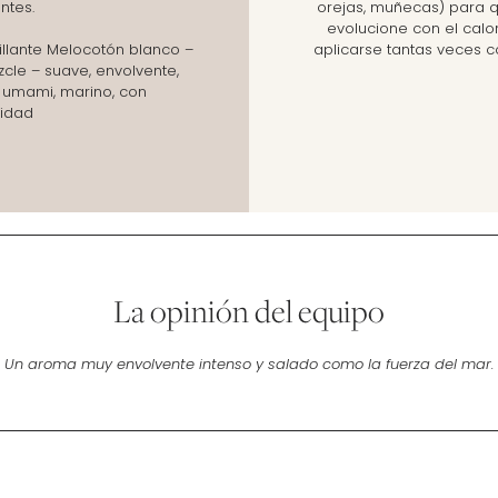
ntes.
orejas, muñecas) para q
evolucione con el calo
rillante Melocotón blanco –
aplicarse tantas veces 
zcle – suave, envolvente,
, umami, marino, con
idad
La opinión del equipo
Un aroma muy envolvente intenso y salado como la fuerza del mar.