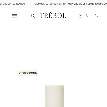
tis con tu pedido
Everyday Sunscreen SPF30 travel size de LE RUB de regalo por c
Embarazadas