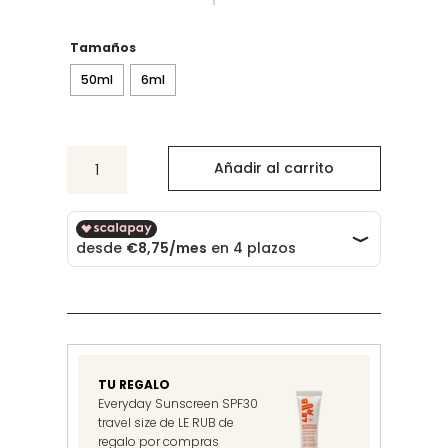
de
precios:
desde
Tamaños
35.00€
50ml
6ml
hasta
180.00€
Cobalt
Añadir al carrito
Amber
cantidad
TU REGALO
Everyday Sunscreen SPF30
travel size de LE RUB de
regalo por compras