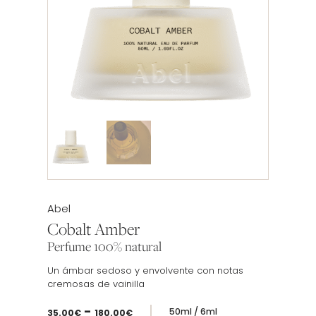
Etiqueta:
Abel
Cobalt Amber
Perfume 100% natural
Un ámbar sedoso y envolvente con notas
cremosas de vainilla
Rango
-
50ml / 6ml
35.00
€
180.00
€