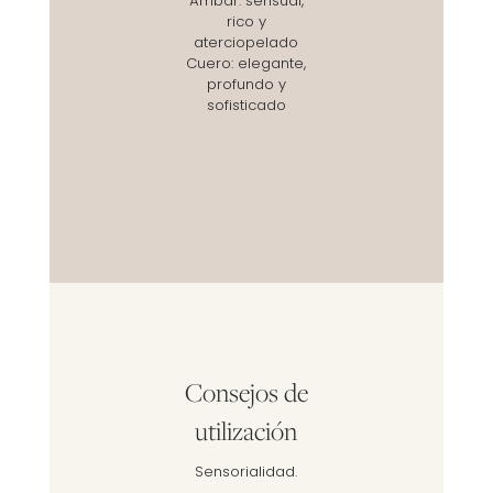
Ámbar: sensual,
rico y
aterciopelado
Cuero: elegante,
profundo y
sofisticado
Consejos de
utilización
Sensorialidad.