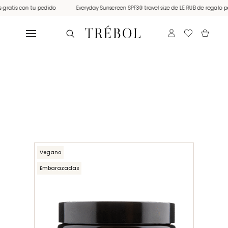
atis con tu pedido
Everyday Sunscreen SPF30 travel size de LE RUB de regalo por 
Vegano
Embarazadas