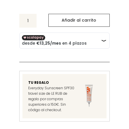
234
Añadir al carrito
Hair
Mask
Birch
cantidad
TU REGALO
Everyday Sunscreen SPF30
travel size de LE RUB de
regalo por compras
superiores a 150€. Sin
código al checkout.