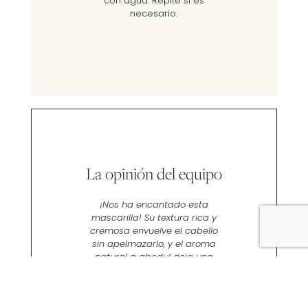
con agua. Repite si es
necesario.
La opinión del equipo
¡Nos ha encantado esta
mascarilla! Su textura rica y
cremosa envuelve el cabello
sin apelmazarlo, y el aroma
natural a abedul deja una
sensación refrescante y
revitalizante.