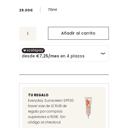
70ml
29.00
€
092
Añadir al carrito
Hand
Cream
Sage/Rosemary/Lavander
cantidad
TU REGALO
Everyday Sunscreen SPF30
travel size de LE RUB de
regalo por compras
superiores a 150€. Sin
código al checkout.