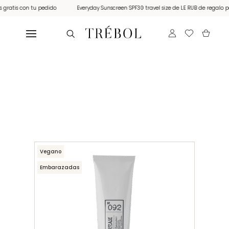
atis con tu pedido
Everyday Sunscreen SPF30 travel size de LE RUB de regalo por 
Vegano
Embarazadas