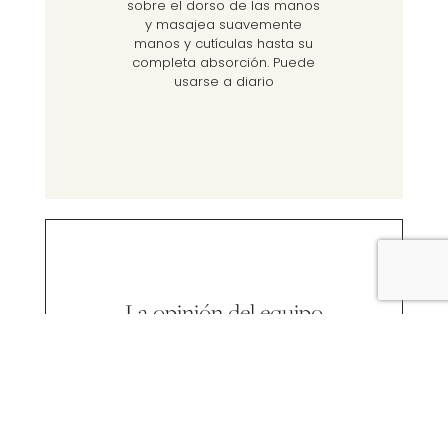
sobre el dorso de las manos
y masajea suavemente
manos y cutículas hasta su
completa absorción. Puede
usarse a diario
La opinión del equipo
Es perfecta para aplicarla
varias veces al día y
mantener las manos bien
hidratadas. Su aroma ayuda
a desconestar y sentirte bien.