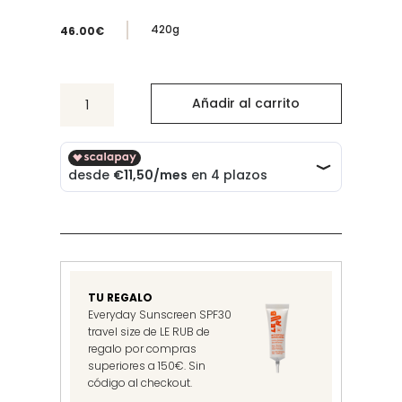
420g
46.00
€
063
Añadir al carrito
Sea
Salt
Scrub
Sage/Rosemary
Lavander
cantidad
TU REGALO
Everyday Sunscreen SPF30
travel size de LE RUB de
regalo por compras
superiores a 150€. Sin
código al checkout.