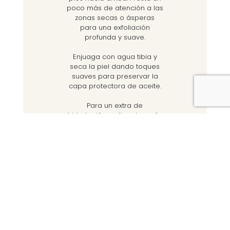
poco más de atención a las
zonas secas o ásperas
para una exfoliación
profunda y suave.
Enjuaga con agua tibia y
seca la piel dando toques
suaves para preservar la
capa protectora de aceite.
Para un extra de
hidratación, aplica después
tu loción corporal, aceite o
manteca corporal favorita,
potenciando la suavidad y
nutrición de la piel.