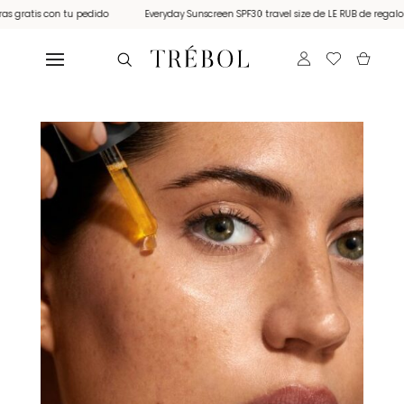
s gratis con tu pedido
Everyday Sunscreen SPF30 travel size de LE RUB de regalo 