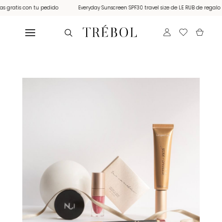
 gratis con tu pedido
Everyday Sunscreen SPF30 travel size de LE RUB de regalo 