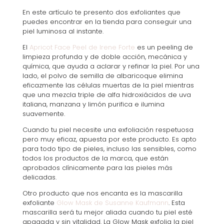
En este artículo te presento dos exfoliantes que
puedes encontrar en la tienda para conseguir una
piel luminosa al instante.
El
Apricot Face Peel de Irene Forte
es un peeling de
limpieza profunda y de doble acción, mecánica y
química, que ayuda a aclarar y refinar la piel. Por una
lado, el polvo de semilla de albaricoque elimina
eficazmente las células muertas de la piel mientras
que una mezcla triple de alfa hidroxiácidos de uva
italiana, manzana y limón purifica e ilumina
suavemente.
Cuando tu piel necesite una exfoliación respetuosa
pero muy eficaz, apuesta por este producto. Es apto
para todo tipo de pieles, incluso las sensibles, como
todos los productos de la marca, que están
aprobados clínicamente para las pieles más
delicadas.
Otro producto que nos encanta es la mascarilla
exfoliante
Glow Mask de Susanne Kaufmann
. Esta
mascarilla será tu mejor aliada cuando tu piel esté
apagada y sin vitalidad. La Glow Mask exfolia la piel