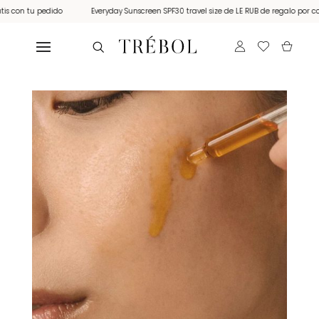
con tu pedido
Everyday Sunscreen SPF30 travel size de LE RUB de regalo por compr