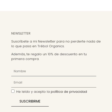
elegir
en
la
página
de
producto
NEWSLETTER
Suscríbete a mi Newsletter para no perderte nada de
lo que pasa en Trébol Organics.
Además, te regalo un 10% de descuento en tu
primera compra.
He leído y acepto la
política de privacidad