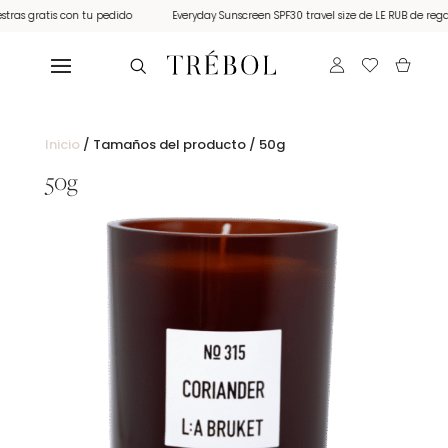
as gratis con tu pedido
Everyday Sunscreen SPF30 travel size de LE RUB de regalo
Inicio
/ Tamaños del producto / 50g
50g