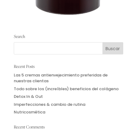
se
pueden
elegir
en
L:A Bruket
la
página
Search
316 Scented Candle Sweet Tobak
de
producto
Rango
-
29.00
€
64.00
€
de
precios:
Seleccionar opciones
Recent Posts
desde
Las 5 cremas antienvejecimiento preferidas de
Este
29.00€
nuestras clientas
producto
hasta
Todo sobre los (increíbles) beneficios del colágeno
tiene
64.00€
Detox In & Out
múltiples
variantes.
Imperfecciones & cambio de rutina
Las
Nutricosmética
opciones
se
Recent Comments
pueden