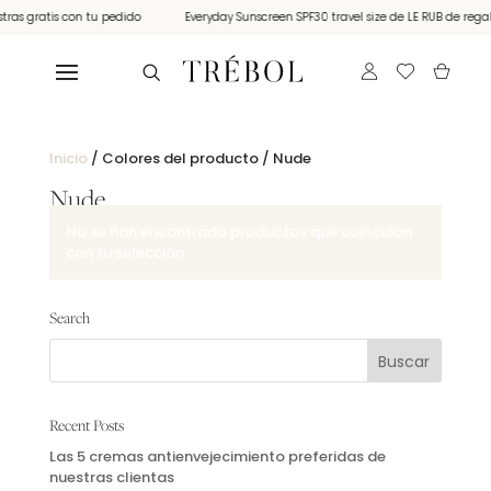
ras gratis con tu pedido
Everyday Sunscreen SPF30 travel size de LE RUB de regal
Inicio
/ Colores del producto / Nude
Nude
No se han encontrado productos que coincidan
con tu selección.
Search
Recent Posts
Las 5 cremas antienvejecimiento preferidas de
nuestras clientas