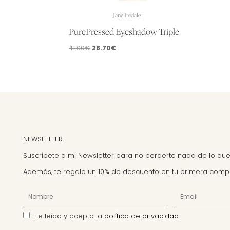
Jane Iredale
PurePressed Eyeshadow Triple
El
El
41.00
€
28.70
€
Este
precio
precio
producto
original
actual
tiene
era:
es:
múltiples
41.00€.
28.70€.
variantes.
Las
opciones
se
NEWSLETTER
pueden
Suscríbete a mi Newsletter para no perderte nada de lo que
elegir
Además, te regalo un 10% de descuento en tu primera comp
en
la
página
de
He leído y acepto la
política de privacidad
producto