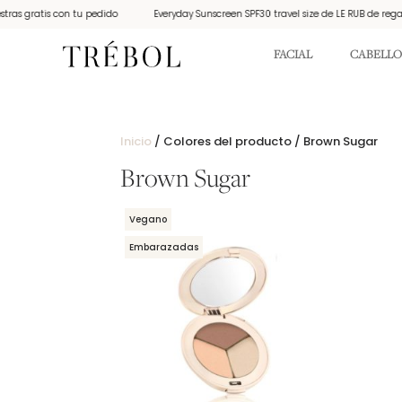
as gratis con tu pedido
Everyday Sunscreen SPF30 travel size de LE RUB de regalo
FACIAL
CABELLO
Inicio
/ Colores del producto / Brown Sugar
Brown Sugar
Vegano
Embarazadas