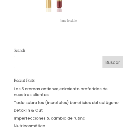
Jane Iredale
Lip Pencil
El
El
15.00
€
10.50
€
Search
precio
precio
original
actual
Seleccionar opciones
era:
es:
Este
15.00€.
10.50€.
producto
Recent Posts
tiene
Las 5 cremas antienvejecimiento preferidas de
múltiples
nuestras clientas
variantes.
Todo sobre los (increíbles) beneficios del colágeno
Las
Detox In & Out
opciones
Imperfecciones & cambio de rutina
se
Nutricosmética
pueden
elegir